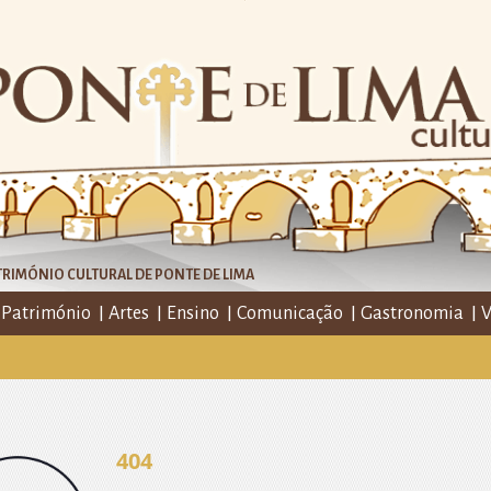
RIMÓNIO CULTURAL DE PONTE DE LIMA
Património
Artes
Ensino
Comunicação
Gastronomia
V
404