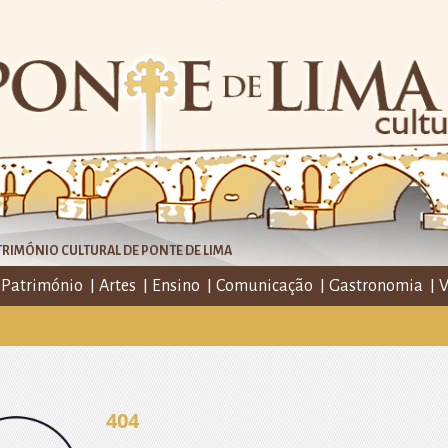
RIMÓNIO CULTURAL DE PONTE DE LIMA
Património
Artes
Ensino
Comunicação
Gastronomia
V
404