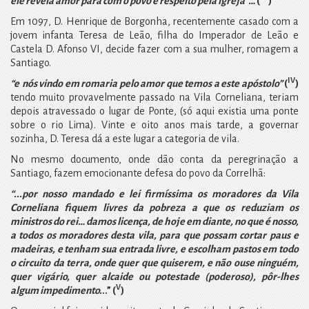
ele revela amor para com o povo e respeito pela igreja”…
(
)
Em 1097, D. Henrique de Borgonha, recentemente casado com a
jovem infanta Teresa de Leão, filha do Imperador de Leão e
Castela D. Afonso VI, decide fazer com a sua mulher, romagem a
Santiago.
IV
“e
nós vindo em romaria pelo amor que temos a este apóstolo”
(
)
tendo muito provavelmente passado na Vila Corneliana, teriam
depois atravessado o lugar de Ponte, (só aqui existia uma ponte
sobre o rio Lima). Vinte e oito anos mais tarde, a governar
sozinha, D. Teresa dá a este lugar a categoria de vila.
No mesmo documento, onde dão conta da peregrinação a
Santiago, fazem emocionante defesa do povo da Correlhã:
“...por nosso mandado e lei firmíssima os moradores da Vila
Corneliana fiquem livres da pobreza a que os reduziam os
ministros do rei… damos licença, de hoje em diante, no que é nosso,
a todos os moradores desta vila, para que possam cortar paus e
madeiras, e tenham sua entrada livre, e escolham pastos em todo
o circuito da terra, onde quer que quiserem, e não ouse ninguém,
quer vigário, quer alcaide ou potestade (poderoso), pôr-lhes
V
algum impedimento.
..” (
)