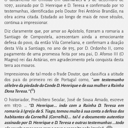
1097, assinado por D. Henrique e D. Teresa e confirmado por 10
testemunhas, identificadas pelo Doutor Frei António Brandão, na
obra acima citada. Estudado ao longo de mais de nove séculos,
continua a impressionar.
Diz claramente que, por amor ao Apóstolo, fizeram a romaria a
Santiago de Compostela, acrescentam ainda a emocionante
defesa do povo, da então Vila Corneliana, e confirmam a doação
desta Vila a Santiago, no ano de 915, por D. Ordonho II, como
pagamento de uma promessa feita por seu pai, D. Afonso III (O
Magno) rei das Astúrias, em agradecimento pela conquista desta
terra aos mouros.
Impressionou de tal modo o Frade Doutor, que classifica a atitude
dos pais do primeiro rei de Portugal como, “
um
testemunho
célebre da piedade do Conde D. Henrique e de sua mulher a Rainha
II
Dona Teresa.”
(
)
O historiador, Presbítero Secular, José de Sousa Amado, escreve
em 1870: …
“D. Henrique... indo com a Rainha D. Teresa em
romaria à Igreja de S. Tiago, tomou muito à sua conta a defesa dos
habitantes da Cornelhã (Correlhã)... tal é
o documento autentico
assinado por D. Henrique e D. Teresa e outras testemunhas ...todo
III