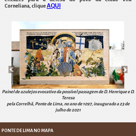
AQUI
Corneliana, clique
A
P
n
r
t
ó
e
x
r
i
i
m
o
o
r
Painel de azulejos evocativo da possível passagem de D. Henrique e D.
Teresa
pela Correlhã, Ponte de Lima, no ano de 1097, inaugurado a 23 de
julho de 2021
PONTE DE LIMA NO MAPA