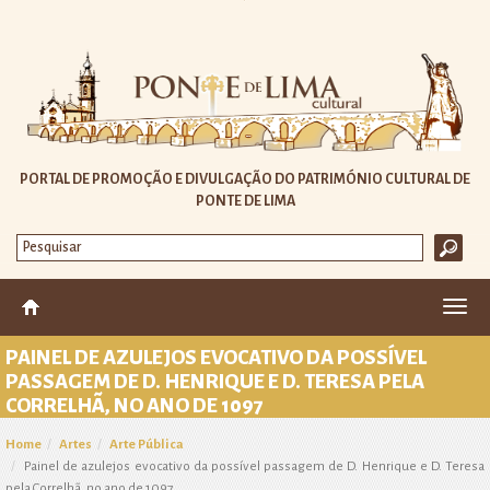
PORTAL DE PROMOÇÃO E DIVULGAÇÃO DO PATRIMÓNIO CULTURAL DE
PONTE DE LIMA
Altera
nave
PAINEL DE AZULEJOS EVOCATIVO DA POSSÍVEL
PASSAGEM DE D. HENRIQUE E D. TERESA PELA
CORRELHÃ, NO ANO DE 1097
Home
Artes
Arte Pública
Painel de azulejos evocativo da possível passagem de D. Henrique e D. Teresa
pela Correlhã, no ano de 1097