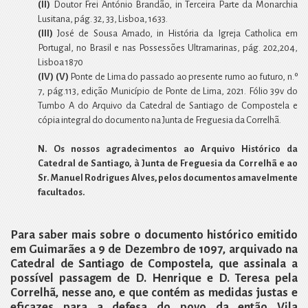
(II)
Doutor Frei António Brandão, in Terceira Parte da Monarchia
Lusitana, pág. 32, 33, Lisboa, 1633.
(III)
José de Sousa Amado, in História da Igreja Catholica em
Portugal, no Brasil e nas Possessões Ultramarinas, pág. 202,204,
Lisboa 1870
(IV) (V)
Ponte de Lima do passado ao presente rumo ao futuro, n.º
7, pág.113, edição Município de Ponte de Lima, 2021. Fólio 39v do
Tumbo A do Arquivo da Catedral de Santiago de Compostela e
cópia integral do documento na Junta de Freguesia da Correlhã.
N. Os nossos agradecimentos ao Arquivo Histórico da
Catedral de Santiago, à Junta de Freguesia da Correlhã e ao
Sr. Manuel Rodrigues Alves, pelos documentos amavelmente
facultados.
Para saber mais sobre o documento histórico emitido
em Guimarães a 9 de Dezembro de 1097, arquivado na
Catedral de Santiago de Compostela, que assinala a
possível passagem de D. Henrique e D. Teresa pela
Correlhã, nesse ano, e que contém as medidas justas e
eficazes para a defesa do povo da então Vila