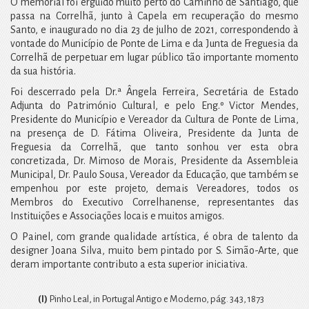
O memorial foi erguido muito perto do Caminho de Santiago, que
passa na Correlhã, junto à Capela em recuperação do mesmo
Santo, e inaugurado no dia 23 de julho de 2021, correspondendo à
vontade do Município de Ponte de Lima e da Junta de Freguesia da
Correlhã de perpetuar em lugar público tão importante momento
da sua história.
Foi descerrado pela Dr.ª Ângela Ferreira, Secretária de Estado
Adjunta do Património Cultural, e pelo Eng.º Victor Mendes,
Presidente do Município e Vereador da Cultura de Ponte de Lima,
na presença de D. Fátima Oliveira, Presidente da Junta de
Freguesia da Correlhã, que tanto sonhou ver esta obra
concretizada, Dr. Mimoso de Morais, Presidente da Assembleia
Municipal, Dr. Paulo Sousa, Vereador da Educação, que também se
empenhou por este projeto, demais Vereadores, todos os
Membros do Executivo Correlhanense, representantes das
Instituições e Associações locais e muitos amigos.
O Painel, com grande qualidade artística, é obra de talento da
designer Joana Silva, muito bem pintado por S. Simão-Arte, que
deram importante contributo a esta superior iniciativa.
(I)
Pinho Leal, in Portugal Antigo e Moderno, pág. 343, 1873