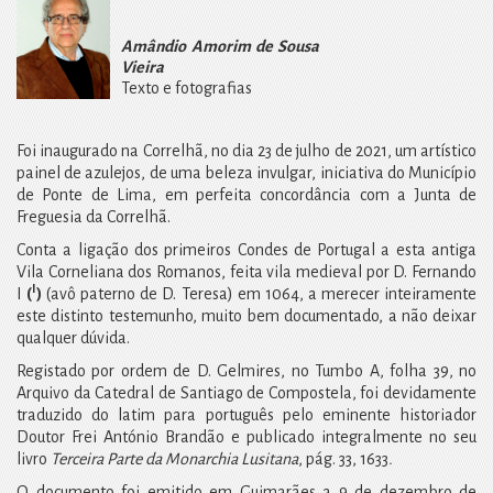
Amândio Amorim de Sousa
Vieira
Texto e fotografias
Foi inaugurado na Correlhã, no dia 23 de julho de 2021, um artístico
painel de azulejos, de uma beleza invulgar, iniciativa do Município
de Ponte de Lima, em perfeita concordância com a Junta de
Freguesia da Correlhã.
Conta a ligação dos primeiros Condes de Portugal a esta antiga
Vila Corneliana dos Romanos, feita vila medieval por D. Fernando
I
I
(
)
(avô paterno de D. Teresa) em 1064, a merecer inteiramente
este distinto testemunho, muito bem documentado, a não deixar
qualquer dúvida.
Registado por ordem de D. Gelmires, no Tumbo A, folha 39, no
Arquivo da Catedral de Santiago de Compostela, foi devidamente
traduzido do latim para português pelo eminente historiador
Doutor Frei António Brandão e publicado integralmente no seu
livro
Terceira Parte da Monarchia
Lusitana
, pág. 33, 1633
.
O documento foi
emitido em Guimarães a 9 de dezembro de