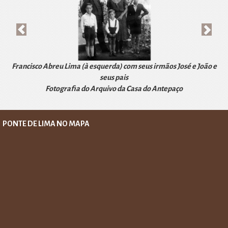
r
i
i
m
o
o
r
Francisco Abreu Lima (à esquerda) com seus irmãos José e João e
seus pais
Fotografia do Arquivo da Casa do Antepaço
PONTE DE LIMA NO MAPA