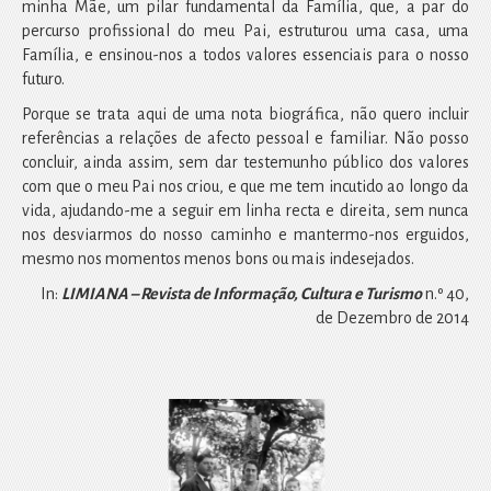
minha Mãe, um pilar fundamental da Família, que, a par do
percurso profissional do meu Pai, estruturou uma casa, uma
Família, e ensinou-nos a todos valores essenciais para o nosso
futuro.
Porque se trata aqui de uma nota biográfica, não quero incluir
referências a relações de afecto pessoal e familiar. Não posso
concluir, ainda assim, sem dar testemunho público dos valores
com que o meu Pai nos criou, e que me tem incutido ao longo da
vida, ajudando-me a seguir em linha recta e direita, sem nunca
nos desviarmos do nosso caminho e mantermo-nos erguidos,
mesmo nos momentos menos bons ou mais indesejados.
In:
LIMIANA – Revista de Informação, Cultura e Turismo
n.º 40,
de Dezembro de 2014
A
P
n
r
t
ó
e
x