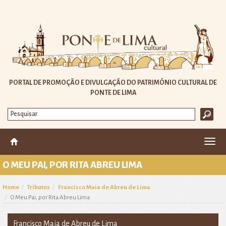
PORTAL DE PROMOÇÃO E DIVULGAÇÃO DO PATRIMÓNIO CULTURAL DE
PONTE DE LIMA
Altera
nave
O MEU PAI, POR RITA ABREU LIMA
Home
Tributos
Francisco Maia de Abreu de Lima
O Meu Pai, por Rita Abreu Lima
Francisco Maia de Abreu de Lima