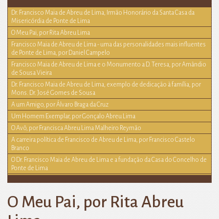
Dr. Francisco Maia de Abreu de Lima, Irmão Honorário da Santa Casa da
Misericórdia de Ponte de Lima
O Meu Pai, por Rita Abreu Lima
Francisco Maia de Abreu de Lima - uma das personalidades mais influentes
de Ponte de Lima, por Daniel Campelo
Francisco Maia de Abreu de Lima e o Monumento a D. Teresa, por Amândio
de Sousa Vieira
Dr. Francisco Maia de Abreu de Lima, exemplo de dedicação à família, por
Mons. Dr. José Gomes de Sousa
A um Amigo, por Álvaro Braga da Cruz
Um Homem Exemplar, por Gonçalo Abreu Lima
O Avô, por Francisca Abreu Lima Malheiro Reymão
A carreira política de Francisco de Abreu de Lima, por Francisco Castelo
Branco
O Dr. Francisco Maia de Abreu de Lima e a fundação da Casa do Concelho de
Ponte de Lima
O Meu Pai, por Rita Abreu