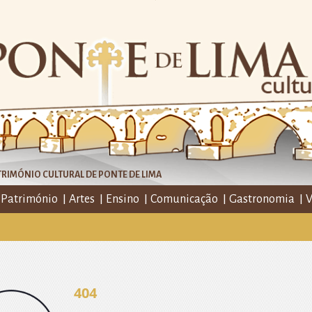
RIMÓNIO CULTURAL DE PONTE DE LIMA
Património
Artes
Ensino
Comunicação
Gastronomia
V
404