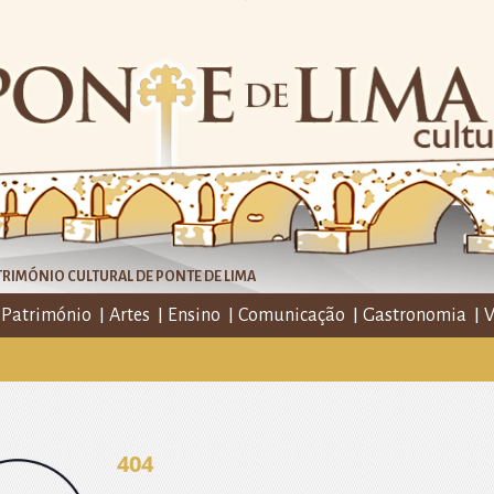
RIMÓNIO CULTURAL DE PONTE DE LIMA
Património
Artes
Ensino
Comunicação
Gastronomia
V
404